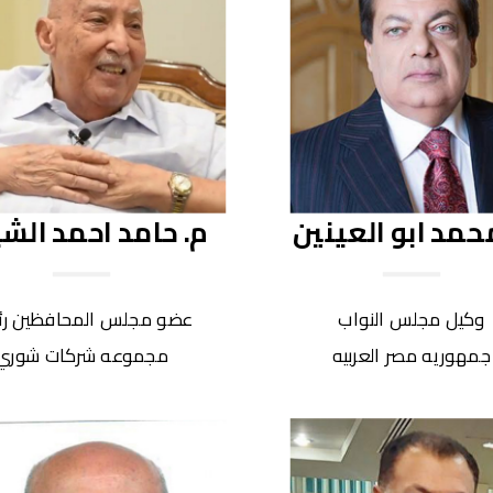
حمد ابو العينين
م. حامد احمد الش
وكيل مجلس النواب
عضو مجلس المحافظين ر
جمهوريه مصر العربيه
مجموعه شركات شوري