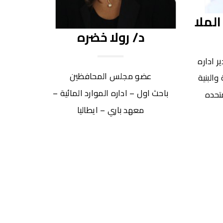
لملا
د/ رولا خضره
 اداره
عضو مجلس المحافظين
والبنية
باحث اول – اداره الموارد المائية –
متحده
معهد باري – ايطاليا