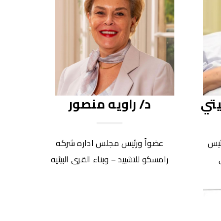
يتي
د/ راويه منصور
ئيس
عضواً ورئيس مجلس اداره شركه
رامسكو للتشييد – وبناء القرى البيئيه