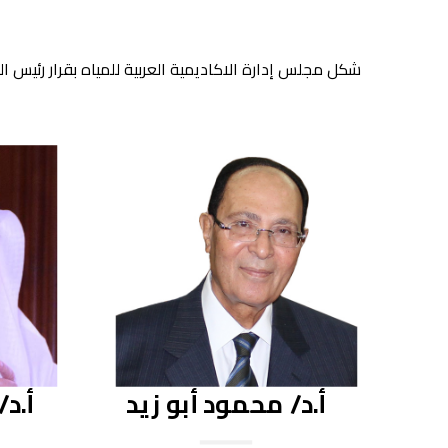
شكل مجلس إدارة الاكاديمية العربية للمياه بقرار رئيس المجلس العربي للمياه رقم (1) لس
أ.د/ محمود أبو زيد
أ.د/