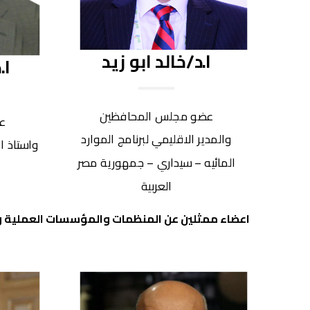
ا.د/خالد ابو زيد
ا.
عضو مجلس المحافظين
ع
والمدير الاقليمي لبرنامج الموارد
واستاذ ا
المائيه – سيداري – جمهورية مصر
العربية
اعضاء ممثلين عن المنظمات والمؤسسات العملية وا