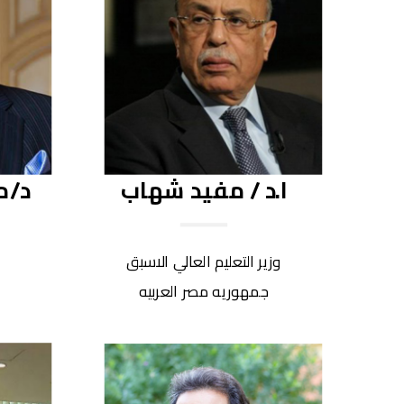
ا.د / مفيد شهاب
د/م
وزير التعليم العالي الاسبق
جمهوريه مصر العربيه