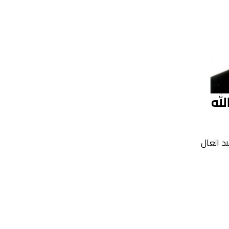
لله
د العال