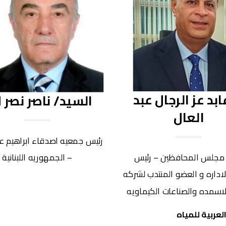
ابد عز الرجال عبد
السيد/ ناصر نصر ا
العال
رئيس جمعيه اصدقاء ابراهيم عب
مجلس المحافظين – رئيس
– الجمهوريه اللبنانية
داره و العضو المنتدب لشركه
للاسمده والصناعات الكيماويه
لعربية للمياه